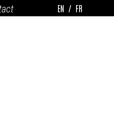
EN
/
FR
tact