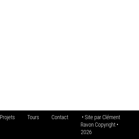
Projets
Tours
Contact
• Site par
Clément
Ravon Copyright
•
2026