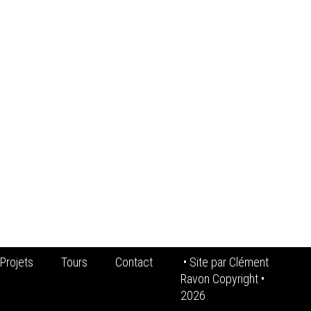
Projets
Tours
Contact
• Site par
Clément
Ravon Copyright
•
2026