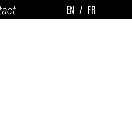
EN
/
FR
tact