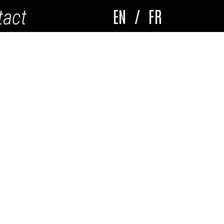
EN
/
FR
tact