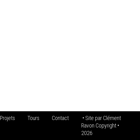
Projets
Tours
Contact
• Site par
Clément
Ravon Copyright
•
2026