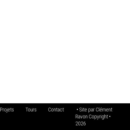
Projets
Tours
Contact
• Site par
Clément
Ravon Copyright
•
2026