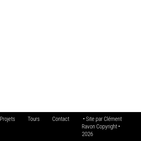
Projets
Tours
Contact
• Site par
Clément
Ravon Copyright
•
2026