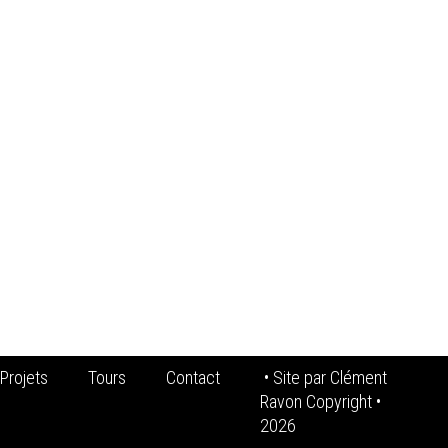
Projets
Tours
Contact
• Site par
Clément
Ravon Copyright
•
2026