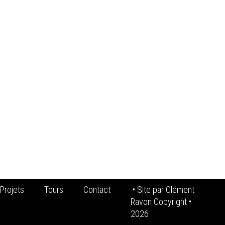
Projets
Tours
Contact
• Site par
Clément
Ravon Copyright
•
2026