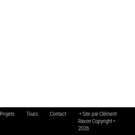
Projets
Tours
Contact
• Site par
Clément
Ravon Copyright
•
2026