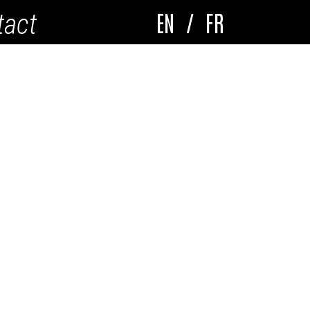
EN
/
FR
tact