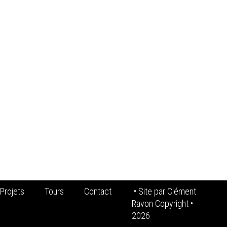
Projets
Tours
Contact
• Site par
Clément
Ravon Copyright
•
2026