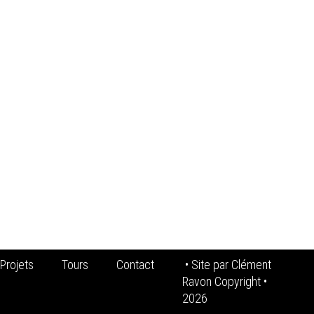
Projets
Tours
Contact
• Site par
Clément
Ravon Copyright
•
2026