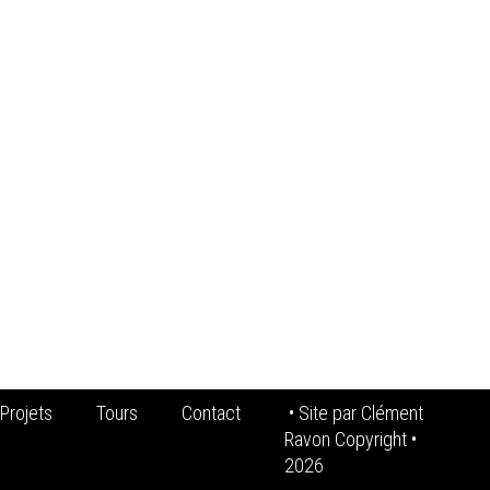
Projets
Tours
Contact
• Site par
Clément
Ravon Copyright
•
2026