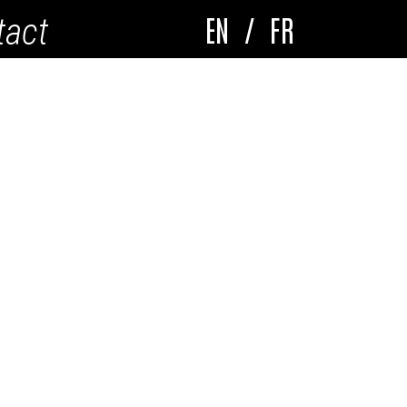
EN
/
FR
tact