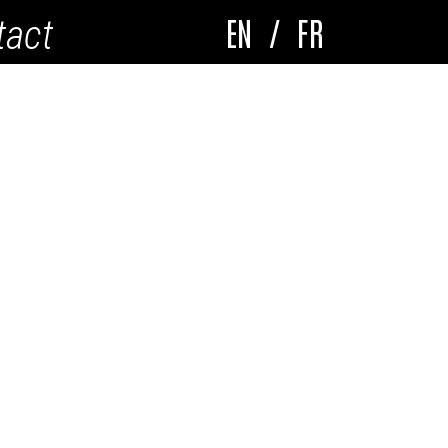
EN
/
FR
tact